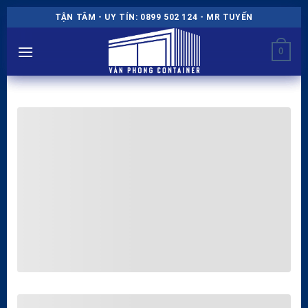
Chuyển
TẬN TÂM - UY TÍN: 0899 502 124 - MR TUYẾN
đến
nội
0
dung