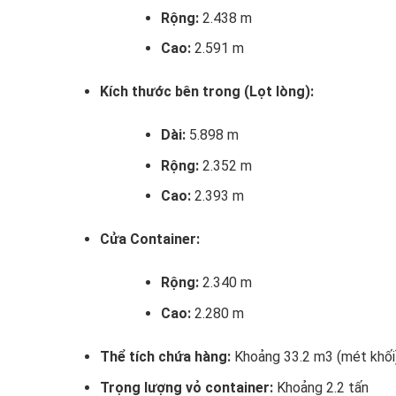
Rộng:
2.438 m
Cao:
2.591 m
Kích thước bên trong (Lọt lòng):
Dài:
5.898 m
Rộng:
2.352 m
Cao:
2.393 m
Cửa Container:
Rộng:
2.340 m
Cao:
2.280 m
Thể tích chứa hàng:
Khoảng 33.2
m
3
(mét khối
Trọng lượng vỏ container:
Khoảng 2.2 tấn