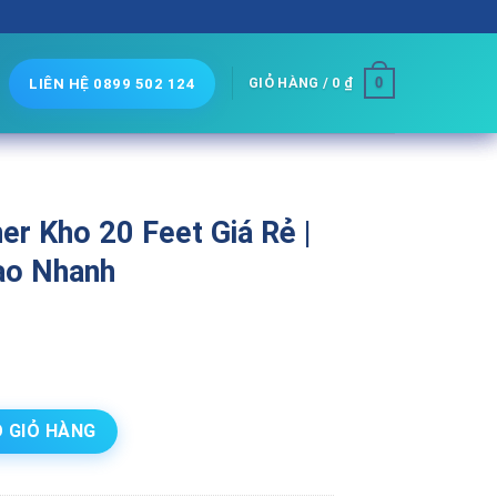
0
GIỎ HÀNG /
0
₫
LIÊN HỆ 0899 502 124
er Kho 20 Feet Giá Rẻ |
iao Nhanh
t Giá Rẻ | Chỉ Từ 1.2tr - Giao Nhanh số lượng
 GIỎ HÀNG