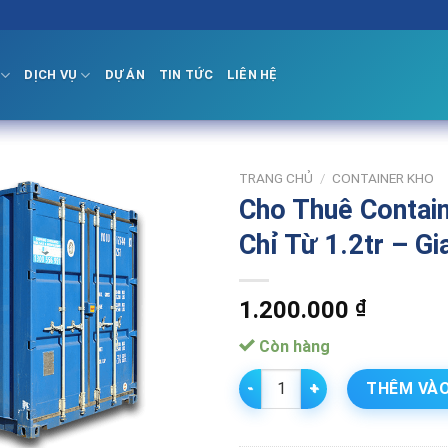
DỊCH VỤ
DỰ ÁN
TIN TỨC
LIÊN HỆ
TRANG CHỦ
/
CONTAINER KHO
Cho Thuê Contain
Chỉ Từ 1.2tr – G
1.200.000
₫
Còn hàng
Cho Thuê Container Kho 20 Fee
THÊM VÀO