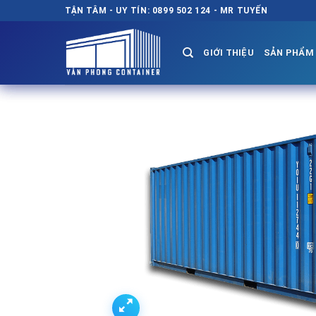
Chuyển
TẬN TÂM - UY TÍN: 0899 502 124 - MR TUYẾN
đến
nội
GIỚI THIỆU
SẢN PHẨM
dung