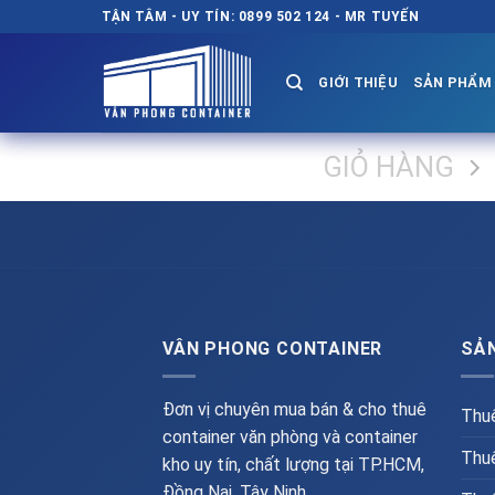
Chuyển
TẬN TÂM - UY TÍN: 0899 502 124 - MR TUYẾN
đến
nội
GIỚI THIỆU
SẢN PHẨM
dung
GIỎ HÀNG
VÂN PHONG CONTAINER
SẢ
Đơn vị chuyên mua bán & cho thuê
Thuê
container văn phòng và container
Thuê
kho uy tín, chất lượng tại TP.HCM,
Đồng Nai, Tây Ninh...