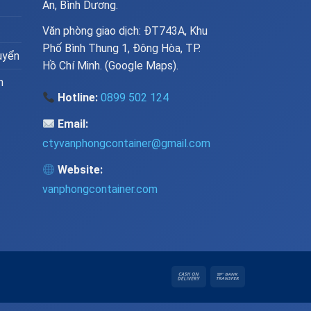
An, Bình Dương.
Văn phòng giao dịch: ĐT743A, Khu
Phố Bình Thung 1, Đông Hòa, TP.
uyển
Hồ Chí Minh. (
Google Maps
).
n
Hotline:
0899 502 124
Email:
ctyvanphongcontainer@gmail.com
Website:
vanphongcontainer.com