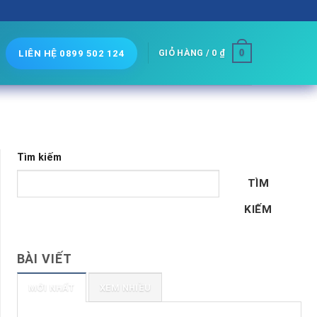
0
GIỎ HÀNG /
0
₫
LIÊN HỆ 0899 502 124
Tìm kiếm
TÌM
KIẾM
BÀI VIẾT
MỚI NHẤT
XEM NHIỀU