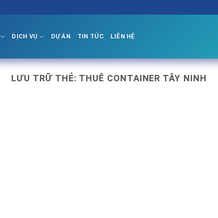
DỊCH VỤ
DỰ ÁN
TIN TỨC
LIÊN HỆ
LƯU TRỮ THẺ:
THUÊ CONTAINER TÂY NINH