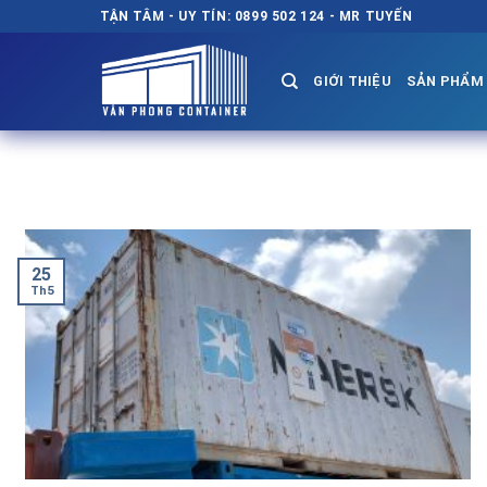
Chuyển
TẬN TÂM - UY TÍN: 0899 502 124 - MR TUYẾN
đến
nội
GIỚI THIỆU
SẢN PHẨM
dung
25
Th5