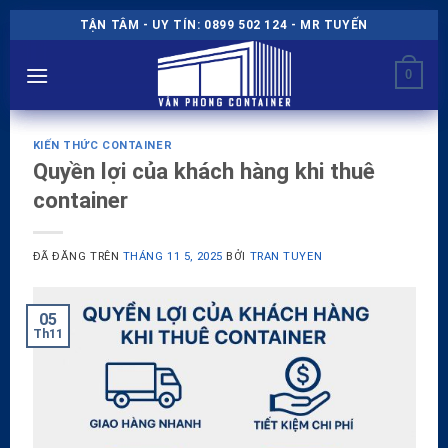
Chuyển
TẬN TÂM - UY TÍN: 0899 502 124 - MR TUYẾN
đến
nội
0
dung
KIẾN THỨC CONTAINER
Quyền lợi của khách hàng khi thuê
container
ĐÃ ĐĂNG TRÊN
THÁNG 11 5, 2025
BỞI
TRAN TUYEN
05
Th11