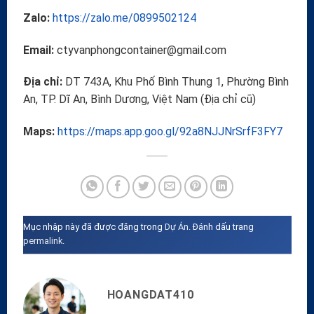
Zalo:
https://zalo.me/0899502124
Email:
ctyvanphongcontainer@gmail.com
Địa chỉ:
DT 743A, Khu Phố Bình Thung 1, Phường Bình
An, TP. Dĩ An, Bình Dương, Việt Nam (Địa chỉ cũ)
Maps:
https://maps.app.goo.gl/92a8NJJNrSrfF3FY7
Mục nhập này đã được đăng trong
Dự Án
. Đánh dấu trang
permalink
.
HOANGDAT410