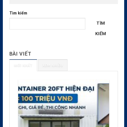
Tìm kiếm
TÌM
KIẾM
BÀI VIẾT
MỚI NHẤT
XEM NHIỀU