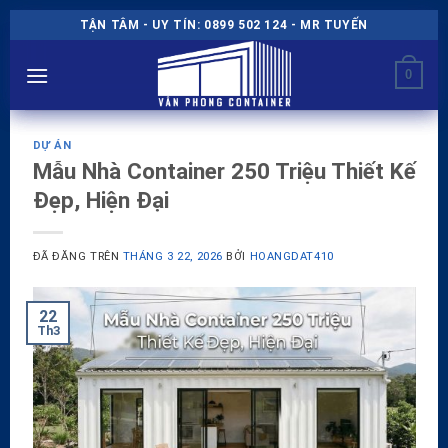
Chuyển
TẬN TÂM - UY TÍN: 0899 502 124 - MR TUYẾN
đến
nội
0
dung
DỰ ÁN
Mẫu Nhà Container 250 Triệu Thiết Kế
Đẹp, Hiện Đại
ĐÃ ĐĂNG TRÊN
THÁNG 3 22, 2026
BỞI
HOANGDAT410
22
Th3