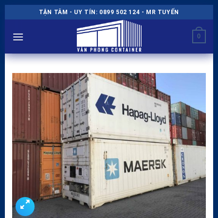
Chuyển
TẬN TÂM - UY TÍN: 0899 502 124 - MR TUYẾN
đến
nội
0
dung